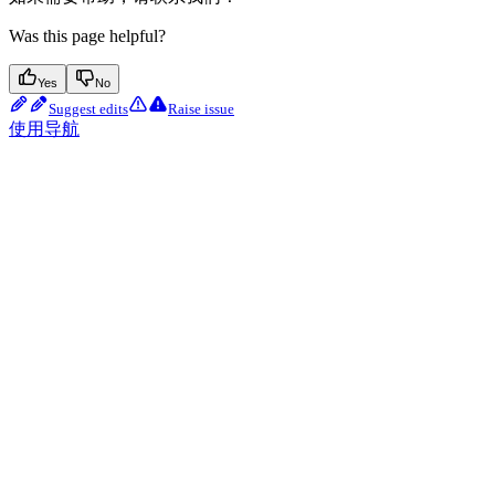
Was this page helpful?
Yes
No
Suggest edits
Raise issue
使用导航