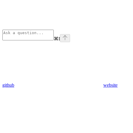
⌘
I
github
website