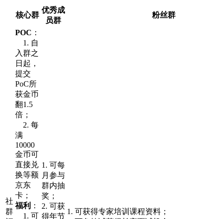
优秀成
核心群
粉丝群
员群
POC
：
1. 自
入群之
日起，
提交
PoC所
获金币
翻1.5
倍；
2. 每
满
10000
金币可
直接兑
1. 可每
换等额
月参与
京东
群内抽
卡；
奖；
社
福利
：
2. 可获
群
1. 可获得专家培训课程资料；
1. 可
得年节