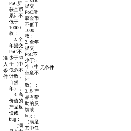
PoC所
提交
获金币
PoC所
累计不
获金币
低于
不低于
10000
1000
枚；
枚；
2. 全
2. 全年
年提交
提交
PoC不
PoC不
少于30
准
少于5
个（中
入
个（中
无条件
低危不
条
低危不
计数，
件
计
自然
数）；
年）；
3. 对产
3. 高
品有帮
价值的
助的反
产品反
馈或
馈或
bug；
bug；
（满足
（满
其中任