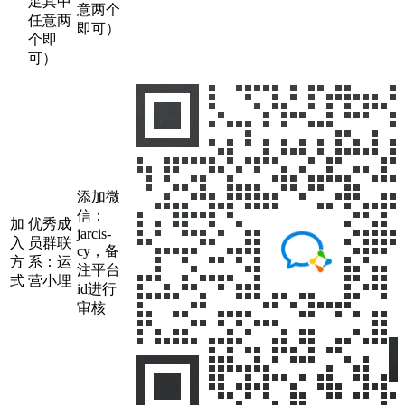
足其中
意两个
任意两
即可）
个即
可）
添加微
信：
加
优秀成
jarcis-
入
员群联
cy，备
方
系：运
注平台
式
营小埋
id进行
审核