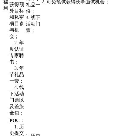
福
2. 可免笔试获得长亭面试机会；
获得额
礼品一
利
外目标
份；
和私密
3. 线下
项目参
活动门
与机
票；
会；
2. 年
度认证
专家聘
书；
3. 年
节礼品
一套；
4. 线
下活动
门票以
及差旅
全包；
POC
：
1. 历
史提交
1. 历史