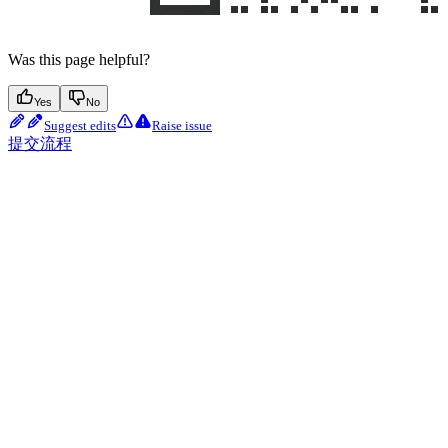
Was this page helpful?
Yes
No
Suggest edits
Raise issue
提交流程