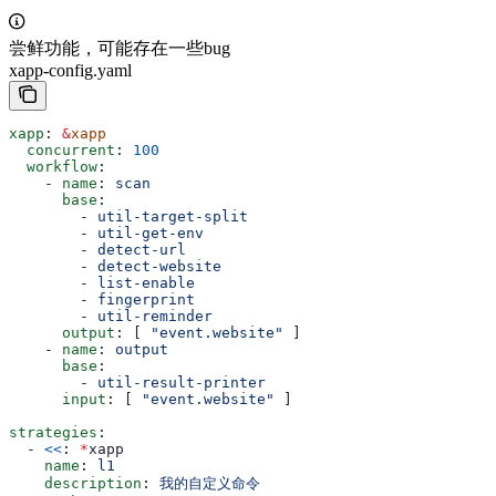
尝鲜功能，可能存在一些bug
xapp-config.yaml
xapp
: 
&
xapp
  concurrent
: 
100
  workflow
:
    - 
name
: 
scan
      base
:
        - 
util-target-split
        - 
util-get-env
        - 
detect-url
        - 
detect-website
        - 
list-enable
        - 
fingerprint
        - 
util-reminder
      output
: [ 
"event.website"
 ]
    - 
name
: 
output
      base
:
        - 
util-result-printer
      input
: [ 
"event.website"
 ]
strategies
:
  - 
<<
: 
*
xapp
    name
: 
l1
    description
: 
我的自定义命令