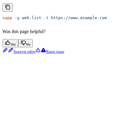
xapp
 -g
 web.list
 -t
 https://www.example.com
Was this page helpful?
Yes
No
Suggest edits
Raise issue