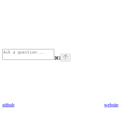
⌘
I
github
website