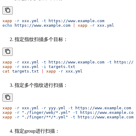
xapp
 -r
 xxx.yml
 -t
 https://www.example.com
echo
 https://www.example.com
 |
 xapp
 -r
 xxx.yml
指定指纹扫描多个目标：
xapp
 -r
 xxx.yml
 -t
 https://www.example.com
 -t
 https://w
xapp
 -r
 xxx.yml
 -i
 targets.txt
cat
 targets.txt
 |
 xapp
 -r
 xxx.yml
指定多个指纹进行扫描：
xapp
 -r
 xxx.yml
 -r
 yyy.yml
 -t
 https://www.example.com
xapp
 -r
 "./finger/web/*.yml"
 -t
 https://www.example.com
xapp
 -r
 "./finger/**/*.yml"
 -t
 https://www.example.com
指定group进行扫描：