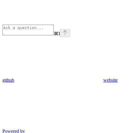
⌘
I
github
website
Powered by