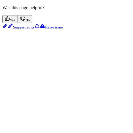
Was this page helpful?
Yes
No
Suggest edits
Raise issue