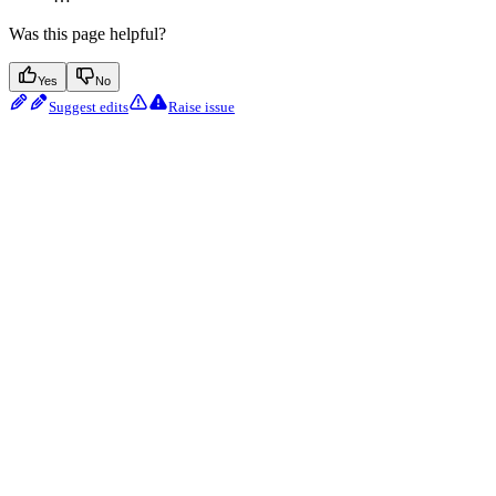
Was this page helpful?
Yes
No
Suggest edits
Raise issue