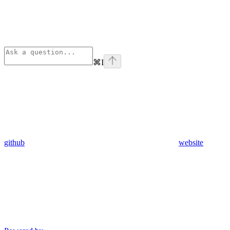
⌘
I
github
website