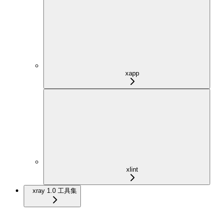
xapp
xlint
xray 1.0 工具集