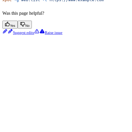
Was this page helpful?
Yes
No
Suggest edits
Raise issue