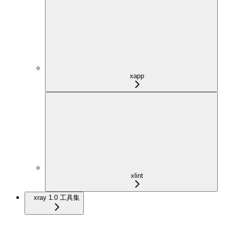
xapp
xlint
xray 1.0 工具集