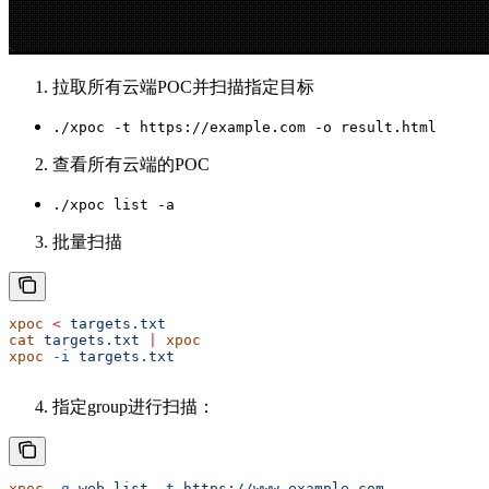
拉取所有云端POC并扫描指定目标
./xpoc -t https://example.com -o result.html
查看所有云端的POC
./xpoc list -a
批量扫描
xpoc
 <
 targets.txt
cat
 targets.txt
 |
 xpoc
xpoc
 -i
 targets.txt
指定group进行扫描：
xpoc
 -g
 web.list
 -t
 https://www.example.com