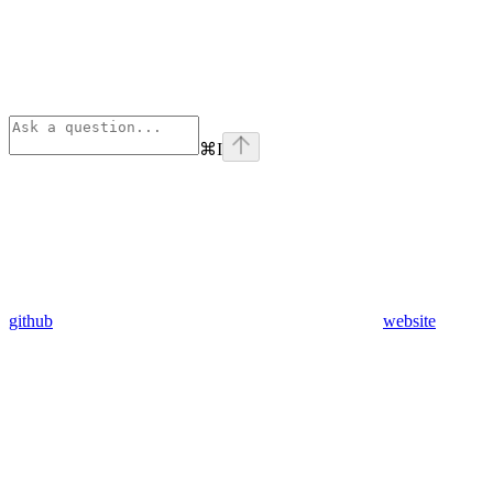
⌘
I
github
website