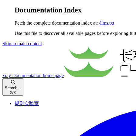
Documentation Index
Fetch the complete documentation index at:
/llms.txt
Use this file to discover all available pages before exploring fur
Skip to main content
xray Documentation
home page
Search...
⌘
K
规则实验室