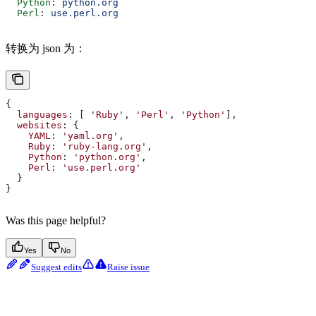
  Python
: 
python.org
  Perl
: 
use.perl.org
转换为 json 为：
{
  languages
: [ 
'Ruby'
, 
'Perl'
, 
'Python'
],
  websites
: {
    YAML
: 
'yaml.org'
,
    Ruby
: 
'ruby-lang.org'
,
    Python
: 
'python.org'
,
    Perl
: 
'use.perl.org'
  }
}
Was this page helpful?
Yes
No
Suggest edits
Raise issue