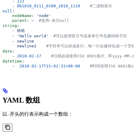
    - 
123
    - 
0b1010_0111_0100_1010_1110
    #二进制表示
null
:
    nodeName
: 
'node'
    parent
: 
~
  #使用~表示null
string
:
    - 
哈哈
    - 
'Hello world'
  #可以使用双引号或者单引号包裹特殊字符
    - 
newline
      newline2
    #字符串可以拆成多行，每一行会被转化成一个空格
date
:
    - 
2018-02-17
    #日期必须使用ISO 8601格式，即yyyy-MM-d
datetime
:
    -  
2018-02-17T15:02:31+08:00
    #时间使用ISO 860
YAML 数组
以
开头的行表示构成一个数组：
-