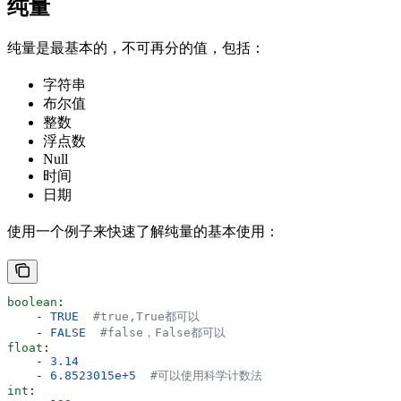
纯量
纯量是最基本的，不可再分的值，包括：
字符串
布尔值
整数
浮点数
Null
时间
日期
使用一个例子来快速了解纯量的基本使用：
boolean
:
    - 
TRUE
  #true,True都可以
    - 
FALSE
  #false，False都可以
float
:
    - 
3.14
    - 
6.8523015e+5
  #可以使用科学计数法
int
: