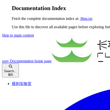
Documentation Index
Fetch the complete documentation index at:
/llms.txt
Use this file to discover all available pages before exploring fur
Skip to main content
xray Documentation
home page
Search...
⌘
K
规则实验室