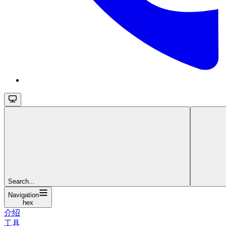
Search...
Navigation
hex
介绍
工具