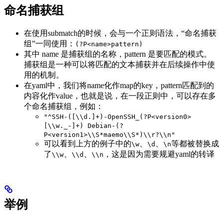
命名捕获组
在使用submatch的时候，会与一个正则语法，“命名捕获
组”一同使用：
(?P<name>pattern)
其中 name 是捕获组的名称，pattern 是要匹配的模式。
捕获组是一种可以将匹配的文本捕获并在后续操作中使
用的机制。
在yaml中，我们将name化作map的key，pattern匹配到的
内容化作value，也就是说，在一段正则中，可以存在多
个命名捕获组，例如：
"^SSH-([\\d.]+)-OpenSSH_(?P<version0>
[\\w._-]+) Debian-(?
P<version1>\\S*maemo\\S*)\\r?\\n"
可以看到上方的例子中的
、
、
等都被替换成
\w
\d
\n
了
、
、
，这是因为需要规避yaml的转译
\\w
\\d
\\n
举例