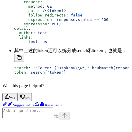
    request
:
      method
: 
GET
      path
: 
/{{token}}
      follow_redirects
: 
false
      expression
: 
response.status == 200
    expression
: 
r0()
detail
:
  author
: 
test
  links
:
    - 
test.test
其中上述的token还可以拆分成serach和token，也就是：
search
: 
'"Token: (?<token>\\w*)".bsubmatch(respons
token
: 
search["token"]
Was this page helpful?
Yes
No
Suggest edits
Raise issue
⌘
I