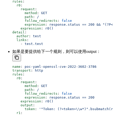
rules
:
  r0
:
    request
:
      method
: 
GET
      path
: 
/
      follow_redirects
: 
false
      expression
: 
response.status == 200 && "(?P<v
    expression
: 
r0()
detail
:
  author
: 
test
  links
:
    - 
test.test
如果是要提供给下一个规则，则可以使用output：
name
: 
poc-yaml-openssl-cve-2022-3602-3786
transport
: 
http
rules
:
  r0
:
    request
:
      method
: 
GET
      path
: 
/
      follow_redirects
: 
false
      expression
: 
response.status == 200
    expression
: 
r0()
    output
:
      token
: 
'"Token: (?<token>\\w*)".bsubmatch(re
  r1
: