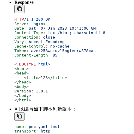
Response
HTTP
/
1.1
 200
 OK
Server
:
 nginx
Date
:
 Sat, 07 Jan 2023 10:41:06 GMT
Content-Type
:
 text/html; charset=utf-8
Connection
:
 close
Vary
:
 Accept-Encoding
Cache-Control
:
 no-cache
Token
:
 aver258wniuv15ngfverw378cas
Content-Length
:
 85
<!
DOCTYPE
 html
>
<
html
>
<
head
>
    <
title
>
123
</
title
>
</
head
>
<
body
>
version: 1.8.1
</
body
>
</
html
>
可以编写如下脚本判断版本：
name
: 
poc-yaml-test
transport
: 
http