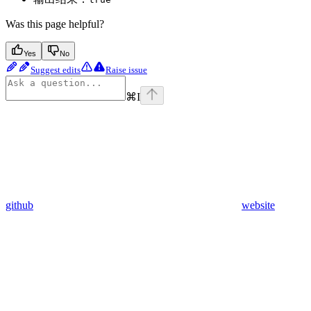
Was this page helpful?
Yes
No
Suggest edits
Raise issue
⌘
I
github
website