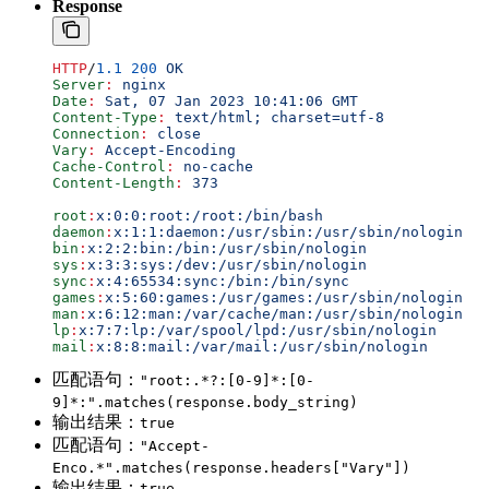
Response
HTTP
/
1.1
 200
 OK
Server
:
 nginx
Date
:
 Sat, 07 Jan 2023 10:41:06 GMT
Content-Type
:
 text/html; charset=utf-8
Connection
:
 close
Vary
:
 Accept-Encoding
Cache-Control
:
 no-cache
Content-Length
:
 373
root
:
x:0:0:root:/root:/bin/bash
daemon
:
x:1:1:daemon:/usr/sbin:/usr/sbin/nologin
bin
:
x:2:2:bin:/bin:/usr/sbin/nologin
sys
:
x:3:3:sys:/dev:/usr/sbin/nologin
sync
:
x:4:65534:sync:/bin:/bin/sync
games
:
x:5:60:games:/usr/games:/usr/sbin/nologin
man
:
x:6:12:man:/var/cache/man:/usr/sbin/nologin
lp
:
x:7:7:lp:/var/spool/lpd:/usr/sbin/nologin
mail
:
x:8:8:mail:/var/mail:/usr/sbin/nologin
匹配语句：
"root:.*?:[0-9]*:[0-
9]*:".matches(response.body_string)
输出结果：
true
匹配语句：
"Accept-
Enco.*".matches(response.headers["Vary"])
输出结果：
true