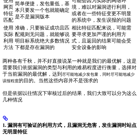
使用
可能会因为实际的网络环
简单便捷，发包量低，基
网页
境，难以对漏洞进行利用，
本只要发一个包就能确定
特征
或者在一些特征变更不明显
是不是漏洞版本
匹配
的系统中，发生误报的问题
使用
准确，只要验证成功且匹
相比特征匹配来说，可能需
实际
配规则无问题，就能够说
要寻求更加严谨的利用方
利用
明目标系统绝大多数情况
式，且返回的结果可能会受
方法
下都是存在漏洞的
安全设备的影响
两种各有千秋，并不好直接说某一种就是我们的最优解，这是
需要我们依据漏洞的类型与利用的难易程度进行衡量，选择对
于当前漏洞的最优解，达到
尽可能地减少发包量，同时尽可能地减少
的目的。当然这些内容并不是强求的
误报程度
但是依据以往情况下审核过后的结果，我们大致可以分为这么
几种情况
1. 漏洞有可验证的利用方式，且漏洞无危害，发生漏洞时站点
无明显特征