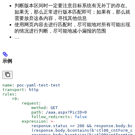
判断版本区间时一定要注意目标系统有无补丁的存在。
如果无，那么正常进行版本匹配即可；如果有，那么就
需要放弃这条内容，寻找其他信息
使用网页内容去进行匹配时，尽可能地对所有可能出现
的情况进行判断，尽可能地减小漏报的范围
…
示例
name
: 
poc-yaml-test-test
transport
: 
http
rules
:
    r0
:
        request
:
            method
: 
GET
            path
: 
/aaa.aspx?PicID=0
            follow_redirects
: 
false
        expression
: 
>
-
            response.status == 200 && response.body.bco
            (response.body.bcontains(b'ctl00_cntForm_cm
            response.body.bcontains(b'ctl00$cntForm$cmd