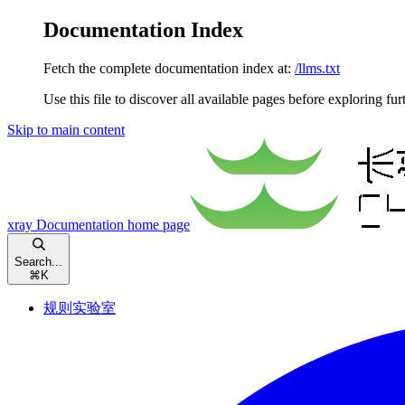
Documentation Index
Fetch the complete documentation index at:
/llms.txt
Use this file to discover all available pages before exploring fur
Skip to main content
xray Documentation
home page
Search...
⌘
K
规则实验室