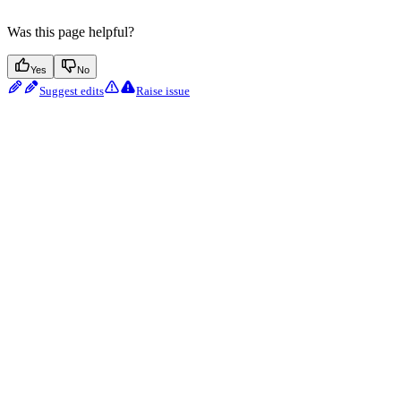
Was this page helpful?
Yes
No
Suggest edits
Raise issue