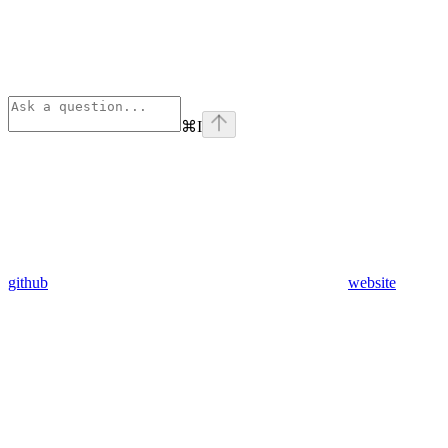
⌘
I
github
website