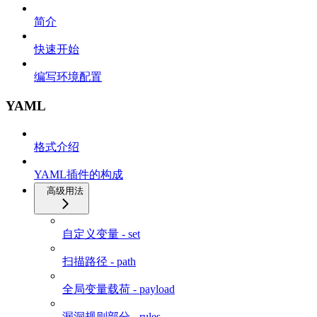
简介
快速开始
编写环境配置
YAML
格式介绍
YAML插件的构成
高级用法
自定义变量 - set
扫描路径 - path
全局变量载荷 - payload
漏洞规则部分 - rules