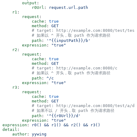
        output
:
            r0Url
: 
request.url.path
    r1
:
        request
:
            cache
: 
true
            method
: 
GET
            # target: http://example.com:8080/test/test
            # 如果以 ^ 开头，取 path 作为请求路径
            path
: 
'^{{inputPath}}/b'
        expression
: 
"true"
    r2
:
        request
:
            cache
: 
true
            method
: 
GET
            # target: http://example.com:8080/c
            # 如果以 ^ 开头，取 path 作为请求路径
            path
: 
^/c
        expression
: 
"true"
    r3
:
        request
:
            cache
: 
true
            method
: 
GET
            # target: http://example.com:8080/test/a/d
            # 如果不以 / 开头，取 path 作为请求路径
            path
: 
'^{{r0Url}}/d'
        expression
: 
"true"
expression
: 
r0() && r1() && r2() && r3()
detail
:
    author
: 
yywing