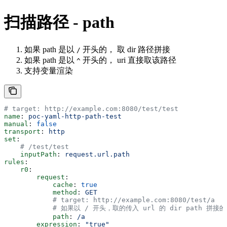
扫描路径 - path
如果 path 是以
开头的， 取 dir 路径拼接
/
如果 path 是以
开头的， uri 直接取该路径
^
支持变量渲染
# target: http://example.com:8080/test/test
name
: 
poc-yaml-http-path-test
manual
: 
false
transport
: 
http
set
:
    # /test/test
    inputPath
: 
request.url.path
rules
:
    r0
:
        request
:
            cache
: 
true
            method
: 
GET
            # target: http://example.com:8080/test/a
            # 如果以 / 开头，取的传入 url 的 dir path 
            path
: 
/a
        expression
: 
"true"